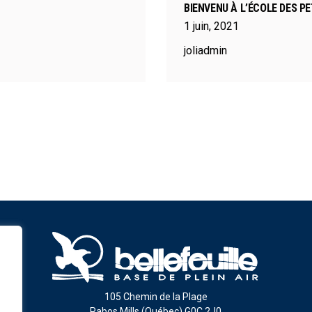
BIENVENU À L’ÉCOLE DES P
1
juin
,
2021
joliadmin
105 Chemin de la Plage
Pabos Mills (Québec) G0C 2J0