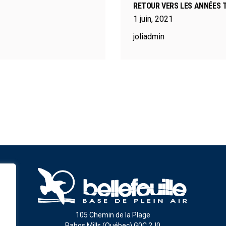
RETOUR VERS LES ANNÉES T
1
juin
,
2021
joliadmin
105 Chemin de la Plage
Pabos Mills (Québec) G0C 2J0